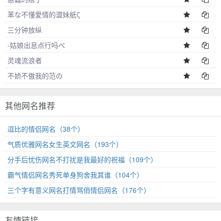
苯な不懂愛情的澀妹紙ζ
三分钟放纵
-姑娘出息点行吗べ
灵魂流浪者
不娇不傲我的范の
其他网名推荐
逗比的情侣网名（38个）
气质优雅网名女生英文网名（193个）
分手后忧伤网名不打扰是我最好的祝福（109个）
霸气情侣网名秀死单身狗舍我其谁（104个）
三个字有意义网名打情骂俏情侣网名（176个）
友情链接