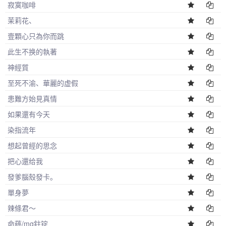
寂寞咖啡
茉莉花、
壹顆心只為你而跳
此生不换的執著
神經質
至死不渝、華麗的虚假
患難方始見真情
如果還有今天
染指流年
想起曾經的思念
把心還给我
發爹腦殼發卡。
單身夢
辣條君～
命蔠/mg鉒锭