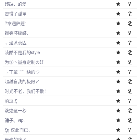
殘缺、的愛
習慣了孤單
?夲週飳題ˊ
嶶笶吥繻崾、
╮適荖莮亾
装酷不是我的style
为②丶量身定制の娃
╭丅輩孒゛续約つ
超越自我的极限↙
时光不老，我们不散！
萌逗,ζ
泼熄这一秒
锤子。vip.
ζη 仅此而已、
愚蠢的痞子