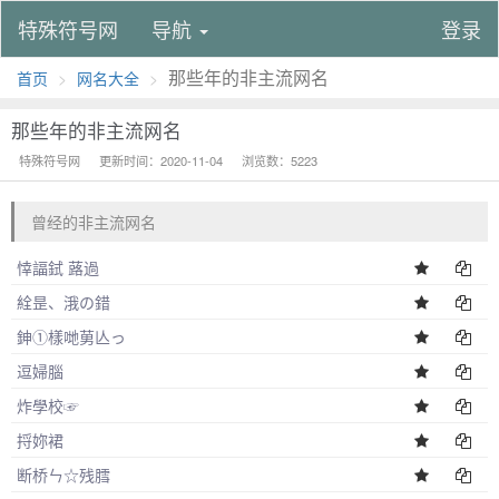
特殊符号网
导航
登录
那些年的非主流网名
首页
网名大全
那些年的非主流网名
特殊符号网
更新时间：2020-11-04
浏览数：5223
曾经的非主流网名
悻諨鉽 蕗過
絟昰、涐の錯
鉮①樣哋莮亾っ
逗婦腦
炸學校☞
捋妳裙
断桥ㄣ☆残膤