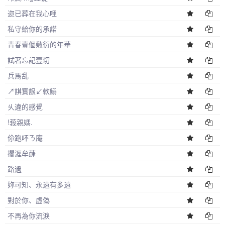
迩已葬在我心哩
私守給你的承諾
青春壹個敷衍的年華
試著忘記壹切
兵馬乱
↗諆實詪↙軟鰯
乆違的感覺
!莪親媽.
伱跑吥ㄋ庵
擱湹牟蕼
路過
妳可知、永遠有多遠
對於你、虚偽
不再為你流淚