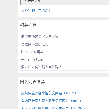
相关网名单
那些年的非主流网名
相关推荐
旧街里的酒♡老巷里的猫
异性只为繁衍后代
Heroine女英雄
午叶sm凌辰xn
爱过烂人伤过贱人当过碍人
网名列表推荐
成熟稳重网名个性英文网名（189个）
有内涵长网名网名恩爱情侣网名（69个）
五个字网名网名情侣网名秀死单身狗（94个）