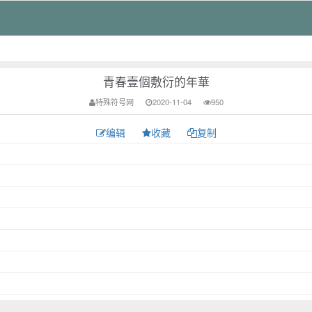
青春壹個敷衍的年華
特殊符号网
2020-11-04
950
编辑
收藏
复制