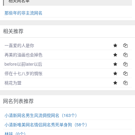
相关网名单
那些年的非主流网名
相关推荐
一直爱的人是你
再美的油画也会掉色
before以前later以后
停在十七八岁的惆怅
桃花为盟
网名列表推荐
小清新网名男生风流倜傥网名（163个）
小清新唯美网名情侣网名秀死单身狗（58个）
林铭（0个）