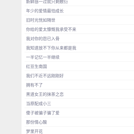
新鲜感一过就只剩敷衍
年少的爱情最怕成长
旧时光恍如隔世
你给的爱太慷慨我承受不来
我对你的怨已入骨
我知道放不下你从来都是我
一半记忆一半继续
红豆生南国
我们不近不远刚刚好
拥有不了
黑道女王的抹茶之恋
当原配成小三
傻子被骗子骗了爱
那份情心酸
梦里开花