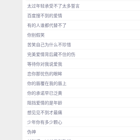
太过年轻承受不了太多誓言
百度搜不到的爱情
有的人谁都代替不了
你别假笑
苦笑自己为什么不珍惜
完美爱情背后藏不住的伤
等待你对我说爱我
恋你那忧伤的眼眸
你的唇覆在我的唇上
你的承诺早已泛黄
阻挡爱情的是年龄
想见见不到才最痛
少年你有多少颗心
伪神