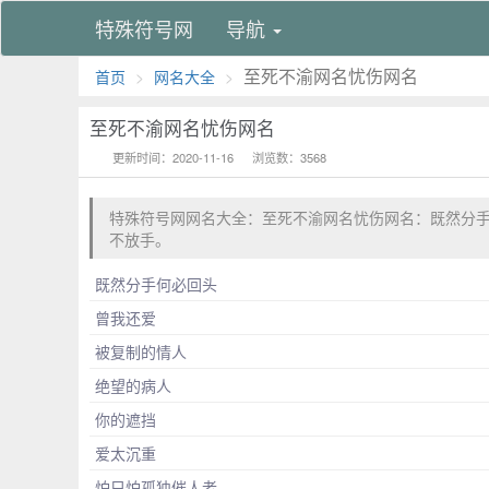
特殊符号网
导航
至死不渝网名忧伤网名
首页
网名大全
至死不渝网名忧伤网名
更新时间：2020-11-16
浏览数：3568
特殊符号网网名大全：至死不渝网名忧伤网名：既然分
不放手。
既然分手何必回头
曾我还爱
被复制的情人
绝望的病人
你的遮挡
爱太沉重
怕只怕孤独催人老