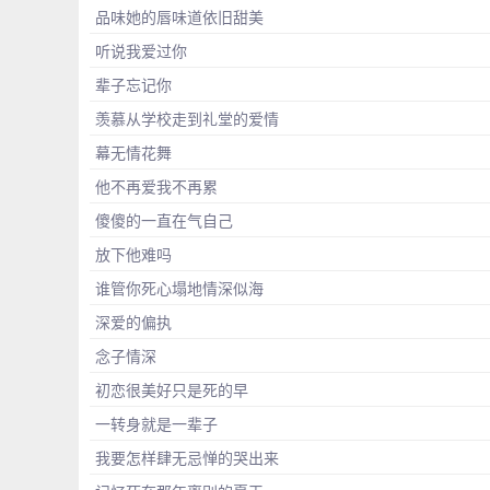
品味她的唇味道依旧甜美
听说我爱过你
辈子忘记你
羡慕从学校走到礼堂的爱情
幕无情花舞
他不再爱我不再累
傻傻的一直在气自己
放下他难吗
谁管你死心塌地情深似海
深爱的偏执
念子情深
初恋很美好只是死的早
一转身就是一辈子
我要怎样肆无忌惮的哭出来