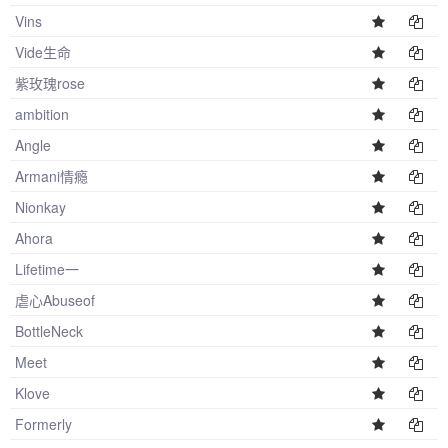
Vins
Vide生命
紫玫瑰rose
ambition
Angle
Armani情瘾
Nionkay
Ahora
Lifetime一
虐心Abuseof
BottleNeck
Meet
Klove
Formerly