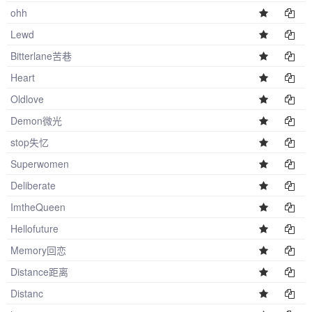
ohh
Lewd
Bitterlane苦巷
Heart
Oldlove
Demon微光
stop失忆
Superwomen
Deliberate
ImtheQueen
Hellofuture
Memory回恋
Distance距离
Distanc