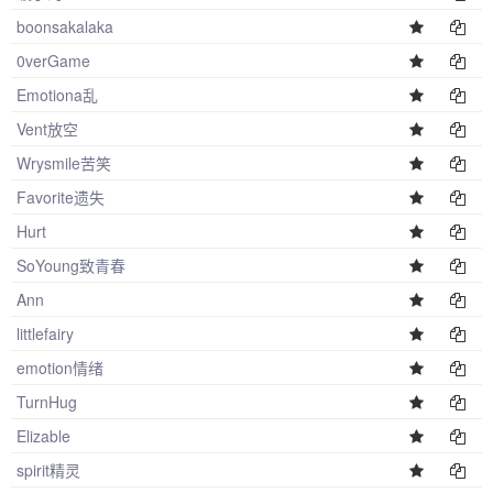
boonsakalaka
0verGame
Emotiona乱
Vent放空
Wrysmile苦笑
Favorite遗失
Hurt
SoYoung致青春
Ann
littlefairy
emotion情绪
TurnHug
Elizable
spirit精灵