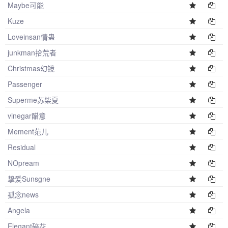
Maybe可能
Kuze
Loveinsan情蛊
junkman拾荒者
Christmas幻镜
Passenger
Superme苏柒夏
vinegar醋意
Mement范儿
Residual
NOpream
挚爱Sunsgne
孤念news
Angela
Elegant碎花