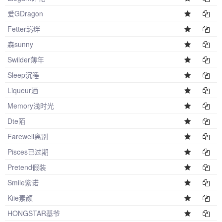
爱GDragon
Fetter羁绊
森sunny
Swilder薄年
Sleep沉睡
Liqueur酒
Memory浅时光
Dte陌
Farewell离别
Pisces已过期
Pretend假装
Smile紫诺
Kiie素颜
HONGSTAR基爷