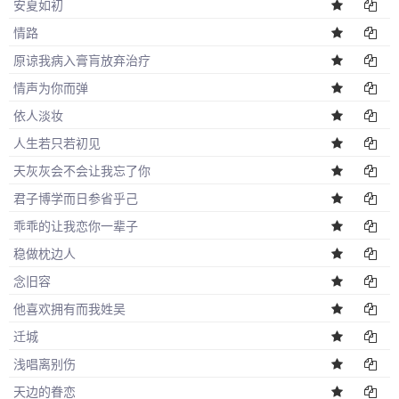
安夏如初
情路
原谅我病入膏肓放弃治疗
情声为你而弹
依人淡妆
人生若只若初见
天灰灰会不会让我忘了你
君子博学而日参省乎己
乖乖的让我恋你一辈子
稳做枕边人
念旧容
他喜欢拥有而我姓吴
迁城
浅唱离别伤
天边的眷恋