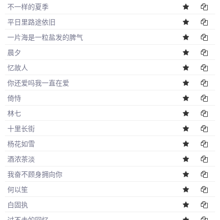
不一样的夏季
平日里路途依旧
一片海是一粒盐发的脾气
晨夕
忆故人
你还爱吗我一直在爱
倚恃
林七
十里长街
杨花如雪
酒浓茶淡
我奋不顾身拥向你
何以笙
白固执
过不去的回忆