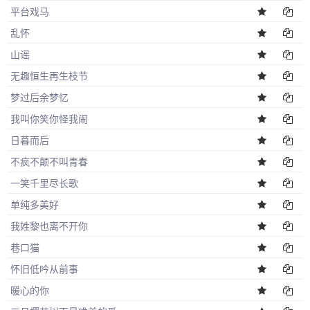
平台戏马
乱怀
山谣
无趣恒生再生枝节
梦过后余梦忆
我叫你笑你怪我闹
日暮而后
不疯不颠不叫青春
一笑千里尽长歌
单纯多美好
我姓黎也离不开你
巷口猫
怀旧低吟从前事
暖心的你