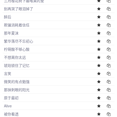
三月樱花树下最唯美的爱
别再哭了眼泪掉了
醉后
欺骗消耗着信任
那年夏沫
繁华落尽不忘初心
柠萌酸不够心酸
不想离你太远
琥珀锁住了记忆
言笑
微笑的有点勉强
那抹刺眼的阳光
原于最初
Alive
被你看透