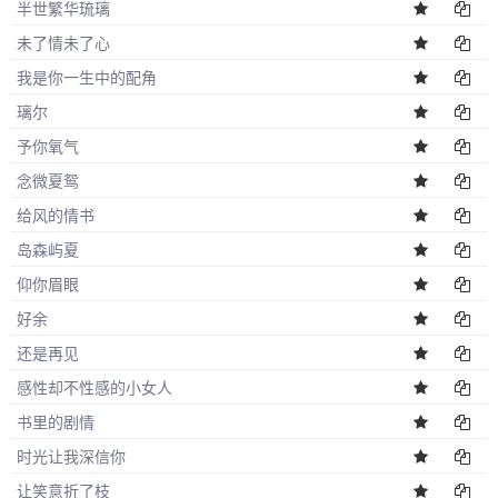
半世繁华琉璃
未了情未了心
我是你一生中的配角
璃尔
予你氧气
念微夏鸳
给风的情书
岛森屿夏
仰你眉眼
好余
还是再见
感性却不性感的小女人
书里的剧情
时光让我深信你
让笑意折了枝