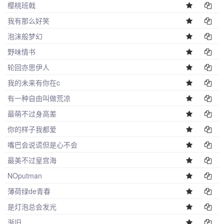
樱桃班戟
我有那么好笑
泡沫般梦幻
野味情书
轮回亦思伊人
我的未来有你在c
有一种自由叫做荒凉
最萌不过身高差
你的样子我都爱
嘴巴会说谎但是心不会
最美不过皇宫海
NOputman
薄荷绿de青春
是灯泡总会发光
渐旧