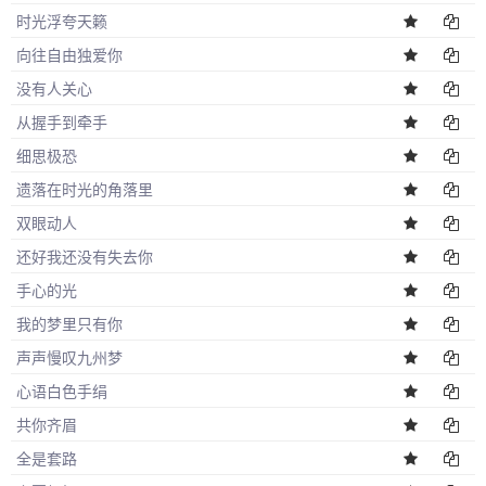
时光浮夸天籁
向往自由独爱你
没有人关心
从握手到牵手
细思极恐
遗落在时光的角落里
双眼动人
还好我还没有失去你
手心的光
我的梦里只有你
声声慢叹九州梦
心语白色手绢
共你齐眉
全是套路