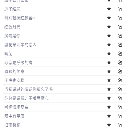
少了结局
离别轻抚红颜容c
绝色月光
灵魂是你
城花祭泪半岛恋人
暔芜
冰恋是呼吸的痛
眉眼的笑意
干净也安稳
当初说过的情话你都忘了吗
你总是说我刀子嘴豆腐心
听闻情场复杂
眼中有星辰
旧雨馨栀