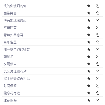
笑的你流泪的你
面带笑容
薄荷加冰凉透心
不兽回首
青丝如墨恋君
星影留芷
那一抹单纯的微笑
囍如初
夕陽伊人
怎么总让我心动
挥手是等待再相见
时间停留
独恋花尽散
冰花似海