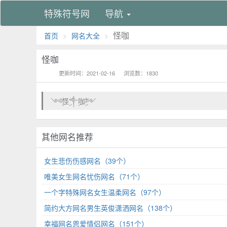
特殊符号网
导航
怪咖
首页
网名大全
怪咖
ㅤ
更新时间：2021-02-16
浏览数：1830
༺ۣۖ怪ۣۖ༒ۣ咖ۣۖ༻
其他网名推荐
女生悲伤伤感网名（39个）
唯美女生网名忧伤网名（71个）
一个字特殊网名女生温柔网名（97个）
简约大方网名男生英俊潇洒网名（138个）
幸福网名恩爱情侣网名（151个）