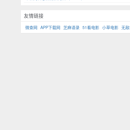
友情链接
微查网
APP下载网
芝麻语录
51看电影
小草电影
无敌