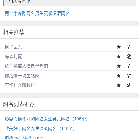
相关网名单
两个字冷酷网名男生英俊潇洒网名
相关推荐
累了回头
岛森屿夏
纸伞挽离人清风伴烈酒
你活像一块生猪肉
不懂什么叫矜持
网名列表推荐
形容心情不好的网名女生英文网名（105个）
唯美好听网名女生温柔网名（110个）
旧故ꦿﻬ゛浅এ᭄（0个）