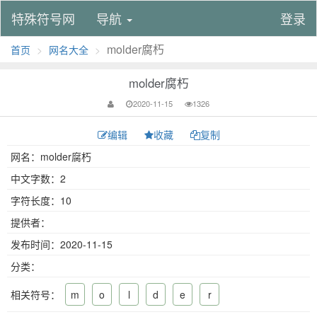
特殊符号网
导航
登录
molder腐朽
首页
网名大全
molder腐朽
2020-11-15
1326
编辑
收藏
复制
网名：molder腐朽
中文字数：2
字符长度：10
提供者：
发布时间：2020-11-15
分类：
相关符号：
m
o
l
d
e
r