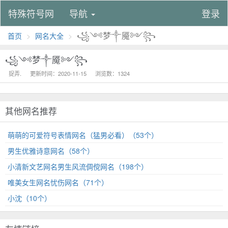
特殊符号网
导航
登录
꧁༺梦༒魇༻꧂
首页
网名大全
꧁༺梦༒魇༻꧂
捉弄.
更新时间：2020-11-15
浏览数：1324
其他网名推荐
萌萌的可爱符号表情网名（猛男必看）（53个）
男生优雅诗意网名（58个）
小清新文艺网名男生风流倜傥网名（198个）
唯美女生网名忧伤网名（71个）
小沈（10个）