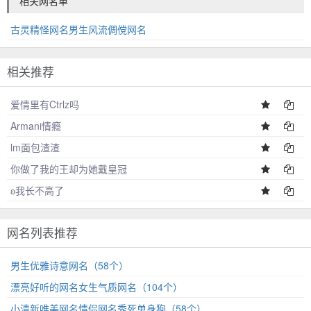
相关网名单
古灵精怪网名男生风流倜傥网名
相关推荐
爱情里有Ctrlz吗
Armani情瘾
lm面包渣渣
你做了我的王却为她戴皇冠
ʚ我长不高了
网名列表推荐
男生优雅诗意网名（58个）
漂亮好听的网名女生气质网名（104个）
小清新唯美网名情侣网名秀死单身狗（58个）