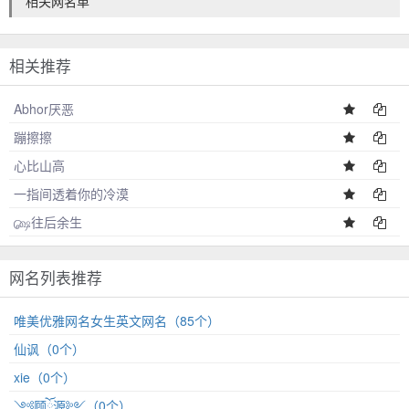
相关网名单
相关推荐
Abhor厌恶
蹦擦擦
心比山高
一指间透着你的冷漠
௸往后余生
网名列表推荐
唯美优雅网名女生英文网名（85个）
仙讽（0个）
xie（0个）
༺顾ོ࿆源༻（0个）