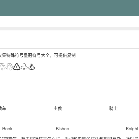
收集特殊符号皇冠符号大全，可提供复制
♲♲♳♧♨
战车
主教
骑士
Rook
Bishop
Knight
非常霸气。至于皇冠符号怎么打，手机和电脑的打法都很很复杂，所以最