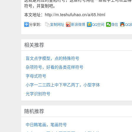
符号，并复制吧。
本文地址：http://m.teshufuhao.cn/a/65.html
分享到：
复制网址
新浪微博
QQ空间
微信
QQ
相关推荐
盲文点字模型，点的特殊符号
杂项符号，好看的各类花样符号
字母式符号
小字一二三四上中下甲乙丙丁，小型字体
光学识别符号
随机推荐
中日韩笔画，笔画符号