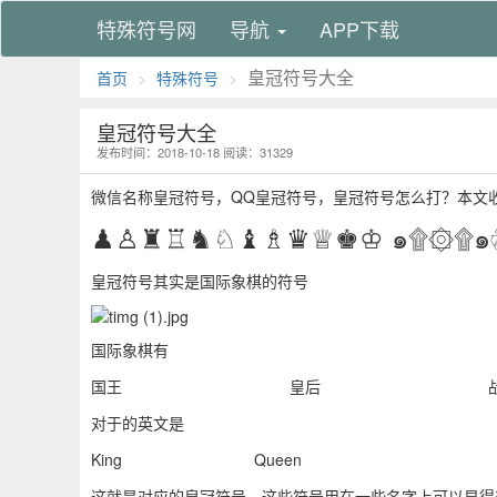
特殊符号网
导航
APP下载
皇冠符号大全
首页
特殊符号
皇冠符号大全
发布时间：2018-10-18
阅读：31329
微信名称皇冠符号，QQ皇冠符号，皇冠符号怎么打？本文
♟♙♜♖♞♘♝♗♛♕♚♔
๑۩۞۩๑
皇冠符号其实是国际象棋的符号
国际象棋有
国王
皇后
对于的英文是
King
Queen
这就是对应的皇冠符号，这些符号用在一些名字上可以显得