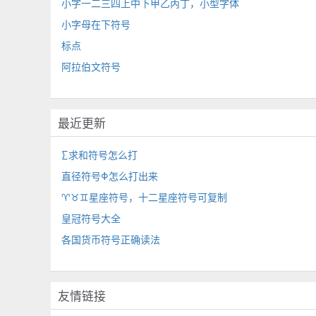
小字一二三四上中下甲乙丙丁，小型字体
小字母在下符号
标点
阿拉伯文符号
最近更新
∑求和符号怎么打
直径符号Φ怎么打出来
♈♉♊星座符号，十二星座符号可复制
皇冠符号大全
各国货币符号正确读法
友情链接