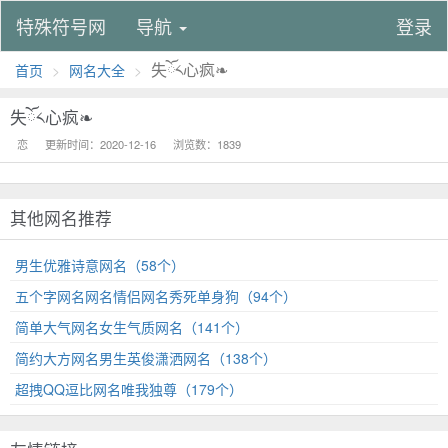
特殊符号网
导航
登录
失ོ༨心疯❧
首页
网名大全
失ོ༨心疯❧
恋
更新时间：2020-12-16
浏览数：1839
其他网名推荐
男生优雅诗意网名（58个）
五个字网名网名情侣网名秀死单身狗（94个）
简单大气网名女生气质网名（141个）
简约大方网名男生英俊潇洒网名（138个）
超拽QQ逗比网名唯我独尊（179个）