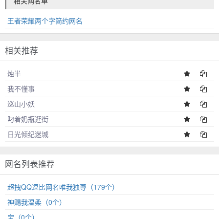
相关网名单
王者荣耀两个字简约网名
相关推荐
烛半
我不懂事
巡山小妖
叼着奶瓶逛街
日光倾纪迷城
网名列表推荐
超拽QQ逗比网名唯我独尊（179个）
神赐我温柔（0个）
宝（0个）