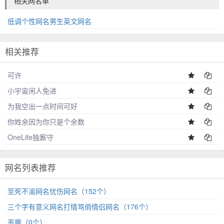
相关网名单
低调个性网名男生英文网名
相关推荐
可许
小宇宙闲人免进
为我空出一点时间可好
你姓余因为你只是个余数
OneLife独厮守
网名列表推荐
至死不渝网名忧伤网名（152个）
三个字有意义网名打情骂俏情侣网名（176个）
恶魔（0个）