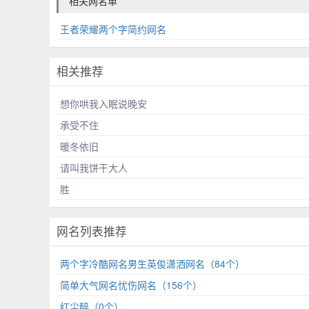
相关网名单
王者荣耀两个字简约网名
相关推荐
想你哄我入眠说晚安
承受不住
暖冬依旧
请叫我饼干大人
胜
网名列表推荐
两个字冷酷网名男生英俊潇洒网名（84个）
简单大气网名忧伤网名（156个）
红尘醉（0个）