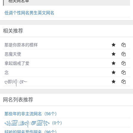
相关网名单
低调个性网名男生英文网名
相关推荐
那是你原本的模样
恶魔天使
拿起烟戒了爱
念
ღ即兴᭄ꦿ࿐
网名列表推荐
那些年的非主流网名（56个）
͏͏⁠͏⁠⁠͏͏꧁꫞꯭浅ღ᭄ꦿ梦꫞꧂（0个）
好听的网名悲伤网名（96个）