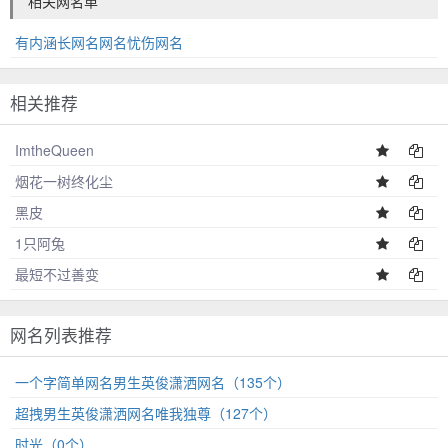
相关网名单
有内涵长网名网名忧伤网名
相关推荐
ImtheQueen
烟花一树终化尘
黑皮
1只阿兔
最短不过善变
网名列表推荐
一个字简单网名男生英俊潇洒网名（135个）
超拽男生英俊潇洒网名唯我独尊（127个）
时光（0个）