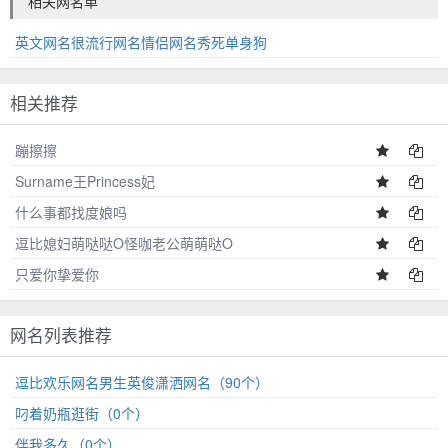
相关网名单
英文网名很流行网名情侣网名秀死单身狗
相关推荐
蹦擦擦
Surname王Princess妃
什么事都找度娘吗
逗比媳妇萌哒哒O怪咖老公萌萌哒O
只爱你挚爱你
网名列表推荐
逗比欢乐网名男生英俊潇洒网名（90个）
叼着奶瓶逛街（0个）
伴我多久（0个）