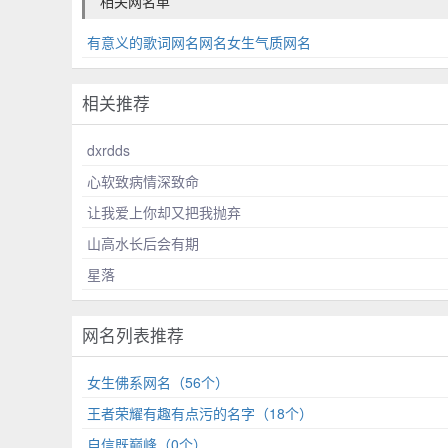
相关网名单
有意义的歌词网名网名女生气质网名
相关推荐
dxrdds
心软致病情深致命
让我爱上你却又把我抛弃
山高水长后会有期
星落
网名列表推荐
女生佛系网名（56个）
王者荣耀有趣有点污的名字（18个）
自信既巅峰（0个）