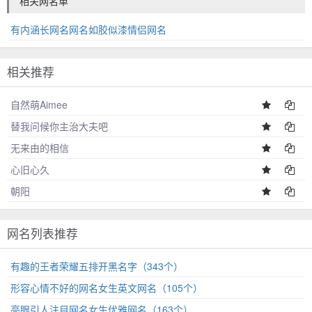
相关网名单
有内涵长网名网名如胶似漆情侣网名
相关推荐
自然萌Aimee
替我问候你主治大夫吧
无来由的相信
心旧心久
朝阳
网名列表推荐
有趣的王者荣耀五排开黑名字（343个）
形容心情不好的网名女生英文网名（105个）
亮眼引人注目网名女生优雅网名（163个）