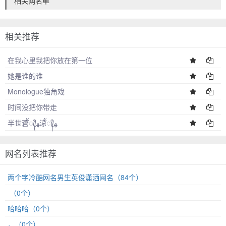
相关网名单
相关推荐
在我心里我把你放在第一位
她是谁的谁
Monologue独角戏
时间没把你带走
半世蒼ััꦿ᭄ﻬ涼ััꦿ᭄ﻬ
网名列表推荐
两个字冷酷网名男生英俊潇洒网名（84个）
⁠͏⁠⁥ ͏͏（0个）
哈哈哈（0个）
，（0个）