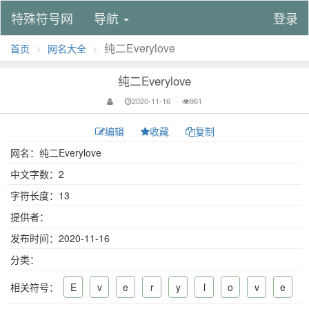
特殊符号网
导航
登录
纯二Everylove
首页
网名大全
纯二Everylove
2020-11-16
961
编辑
收藏
复制
网名：纯二Everylove
中文字数：2
字符长度：13
提供者：
发布时间：2020-11-16
分类：
相关符号：
E
v
e
r
y
l
o
v
e